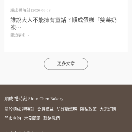
順成 禮時刻 | 2026-06-08
誰說大人不能擁有童話？順成蛋糕「雙莓奶
凍⋯
閱讀更多 ->
更多文章
順成 禮時刻 Shun Chen Bakery
關於順成 禮時刻
會員權益
防詐騙聲明
隱私政策
大宗訂購
門市查詢
常見問題
聯絡我們